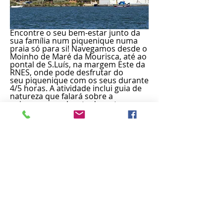
Encontre o seu bem-estar junto da
sua família num piquenique numa
praia só para si! Navegamos desde o
Moinho de Maré da Mourisca, até ao
pontal de S.Luís, na margem Este da
RNES, onde pode desfrutar do
seu piquenique com os seus durante
4/5 horas. A atividade inclui guia de
natureza que falará sobre a
paisagem envolvente durante o
passeio de barco, bem como a
composição terrestre no local
destinado.
Reservar